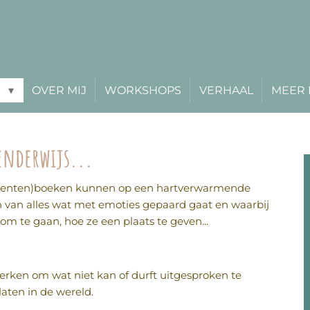
R
OVER MIJ
WORKSHOPS
VERHAAL
MEER 
enderwijs...
(prenten)boeken kunnen op een hartverwarmende
n van alles wat met emoties gepaard gaat en waarbij
m te gaan, hoe ze een plaats te geven...
rken om wat niet kan of durft uitgesproken te
 laten in de wereld.