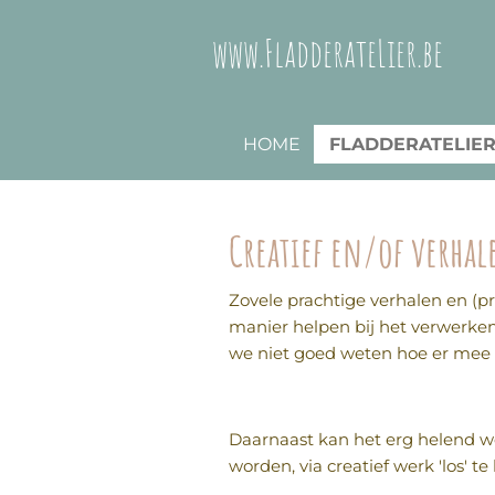
Ga
www.FladderateLier.be
direct
naar
de
hoofdinhoud
HOME
FLADDERATELIE
Creatief en/of verhal
Zovele prachtige verhalen en 
manier helpen bij het verwerke
we niet goed weten hoe er mee o
Daarnaast kan het erg helend we
worden, via creatief werk 'los' te